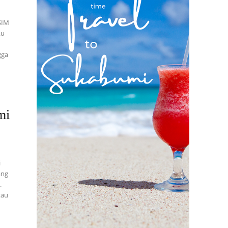
SIM
ku
gga
mi
i
ang
.
tau