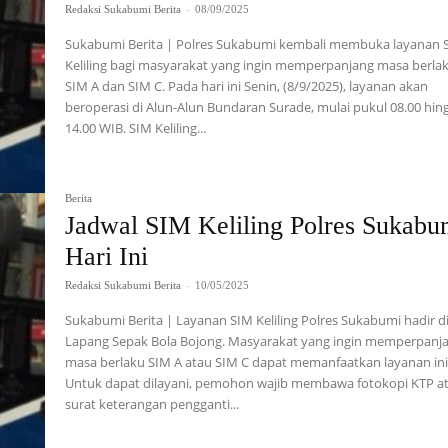
Redaksi Sukabumi Berita
-
08/09/2025
Sukabumi Berita | Polres Sukabumi kembali membuka layanan 
Keliling bagi masyarakat yang ingin memperpanjang masa berla
SIM A dan SIM C. Pada hari ini Senin, (8/9/2025), layanan akan
beroperasi di Alun-Alun Bundaran Surade, mulai pukul 08.00 hin
14.00 WIB. SIM Keliling...
Berita
Jadwal SIM Keliling Polres Sukabu
Hari Ini
Redaksi Sukabumi Berita
-
10/05/2025
Sukabumi Berita | Layanan SIM Keliling Polres Sukabumi hadir d
Lapang Sepak Bola Bojong. Masyarakat yang ingin memperpanj
masa berlaku SIM A atau SIM C dapat memanfaatkan layanan ini
Untuk dapat dilayani, pemohon wajib membawa fotokopi KTP a
surat keterangan pengganti...