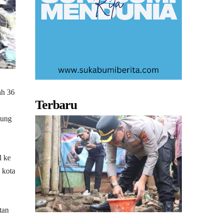
ah 36
Terbaru
lung
l ke
 kota
tan