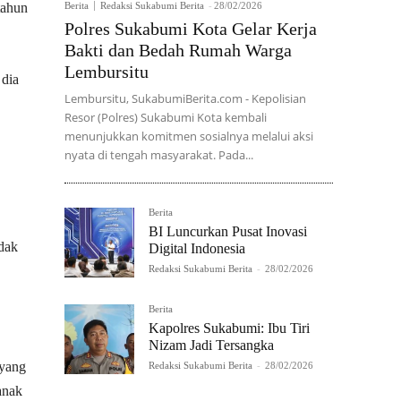
tahun
Berita
Redaksi Sukabumi Berita
-
28/02/2026
Polres Sukabumi Kota Gelar Kerja
Bakti dan Bedah Rumah Warga
Lembursitu
 dia
Lembursitu, SukabumiBerita.com - Kepolisian
Resor (Polres) Sukabumi Kota kembali
menunjukkan komitmen sosialnya melalui aksi
nyata di tengah masyarakat. Pada...
Berita
BI Luncurkan Pusat Inovasi
idak
Digital Indonesia
Redaksi Sukabumi Berita
-
28/02/2026
Berita
Kapolres Sukabumi: Ibu Tiri
Nizam Jadi Tersangka
 yang
Redaksi Sukabumi Berita
-
28/02/2026
anak