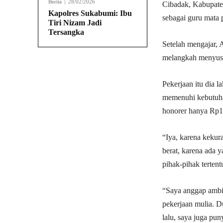
Berita
28/02/2026
Cibadak, Kabupate
Kapolres Sukabumi: Ibu
sebagai guru mata p
Tiri Nizam Jadi
Tersangka
Setelah mengajar, 
melangkah menyusu
Pekerjaan itu dia 
memenuhi kebutuha
honorer hanya Rp10
“Iya, karena kekur
berat, karena ada 
pihak-pihak tertent
“Saya anggap ambil
pekerjaan mulia. D
lalu, saya juga pu