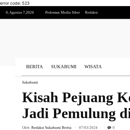
error code: 523
0, Agustus 7,2026
Pedoman Media Siber
Redaksi
BERITA
SUKABUMI
WISATA
Sukabumi
Kisah Pejuang K
Jadi Pemulung d
Oleh
Redaksi Sukabumi Berita
07/03/2024
0