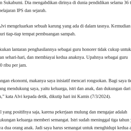
n Sukabumi. Dia mengabdikan dirinya di dunia pendidikan selama 36 
elajaran IPS dan sejarah.
Alvi mengeluarkan sebuah karung yang ada di dalam tasnya. Kemudian
ri tiap-tiap tempat pembuangan sampah.
lakukan lantaran penghasilannya sebagai guru honorer tidak cukup untuk
n sehari-hari, dan membiayai kedua anaknya. Upahnya sebagai guru
 ribu per jam.
angan ekonomi, makanya saya inisiatif mencari rongsokan. Bagi saya t
yang mendukung saya, yaitu keluarga, istri dan anak, dan dukungan dari
u,” kata Alvi kepada detik, dikutip hari ini Kamis (7/3/2024).
 yang positifnya saja, karena pekerjaan mulung dan mengajar adalah
ukungan keluarga memberi semangat. Istri sudah meninggal tiga tahun
nya dua orang anak. Jadi saya harus semangat untuk menghidupi kedua 