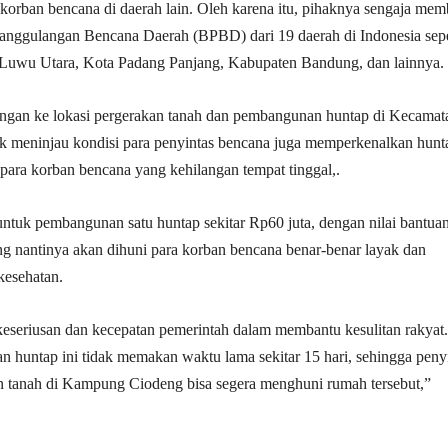
korban bencana di daerah lain. Oleh karena itu, pihaknya sengaja me
anggulangan Bencana Daerah (BPBD) dari 19 daerah di Indonesia sepe
wu Utara, Kota Padang Panjang, Kabupaten Bandung, dan lainnya.
gan ke lokasi pergerakan tanah dan pembangunan huntap di Kecamat
uk meninjau kondisi para penyintas bencana juga memperkenalkan hunt
para korban bencana yang kehilangan tempat tinggal,.
tuk pembangunan satu huntap sekitar Rp60 juta, dengan nilai bantuan
g nantinya akan dihuni para korban bencana benar-benar layak dan
kesehatan.
keseriusan dan kecepatan pemerintah dalam membantu kesulitan rakyat.
huntap ini tidak memakan waktu lama sekitar 15 hari, sehingga peny
n tanah di Kampung Ciodeng bisa segera menghuni rumah tersebut,”