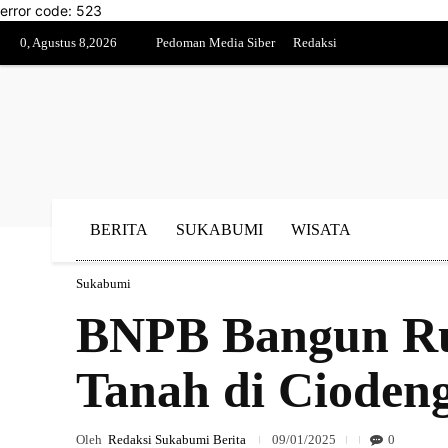
error code: 523
0, Agustus 8,2026
Pedoman Media Siber
Redaksi
BERITA
SUKABUMI
WISATA
Sukabumi
BNPB Bangun Ru
Tanah di Cioden
Oleh
Redaksi Sukabumi Berita
09/01/2025
0