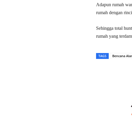
Adapun rumah warg
rumah dengan rinci
Sehingga total hun
rumah yang terdamp
TAGS
Bencana Al
Bagikan