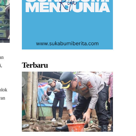
an
Terbaru
i,
olok
ran