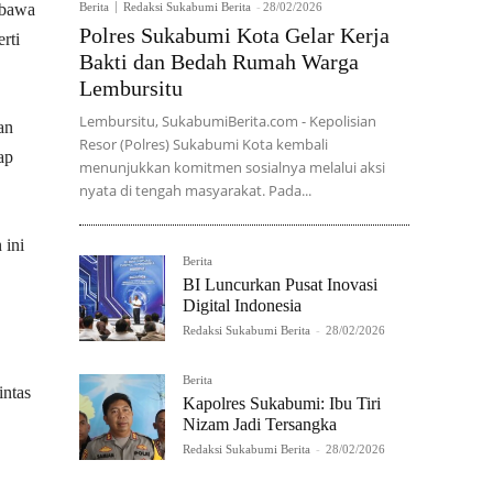
mbawa
Berita
Redaksi Sukabumi Berita
-
28/02/2026
Polres Sukabumi Kota Gelar Kerja
rti
Bakti dan Bedah Rumah Warga
Lembursitu
Lembursitu, SukabumiBerita.com - Kepolisian
an
Resor (Polres) Sukabumi Kota kembali
ap
menunjukkan komitmen sosialnya melalui aksi
nyata di tengah masyarakat. Pada...
 ini
Berita
BI Luncurkan Pusat Inovasi
Digital Indonesia
Redaksi Sukabumi Berita
-
28/02/2026
Berita
intas
Kapolres Sukabumi: Ibu Tiri
Nizam Jadi Tersangka
Redaksi Sukabumi Berita
-
28/02/2026