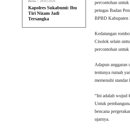
Berita
28/02/2026
percontohan untuk 
Kapolres Sukabumi: Ibu
petugas Badan Pen
Tiri Nizam Jadi
BPBD Kabupaten Lu
Tersangka
Kedatangan rombon
Cisolok selain unt
percontohan untuk 
Adapun anggaran un
tentunya rumah yan
memenuhi standar 
“Ini adalah wujud 
Untuk pembangunan 
bencana pergeraka
ujarnya.