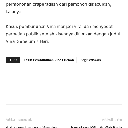
permohonan praperadilan dari pemohon dikabulkan,”
katanya.
Kasus pembunuhan Vina menjadi viral dan menyedot
perhatian publik setelah kisahnya difilmkan dengan judul
Vina: Sebelum 7 Hari.
TOPIK
Kasus Pembunuhan Vina Cirebon
Pegi Setiawan
Artikulli paraprak
Artikulli tjetër
Antisipasi Longsor Susulan,
Penataan PKL, Pj Wali Kota