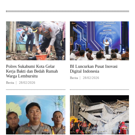
Polres Sukabumi Kota Gelar
BI Luncurkan Pusat Inovasi
Kerja Bakti dan Bedah Rumah
Digital Indonesia
Warga Lembursitu
Berita
28/02/2026
Berita
28/02/2026