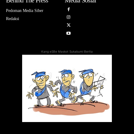
Behind The Press
Media Sosial
Pedoman Media Siber
Redaksi
Kang eSBe Maskot Sukabumi Berita