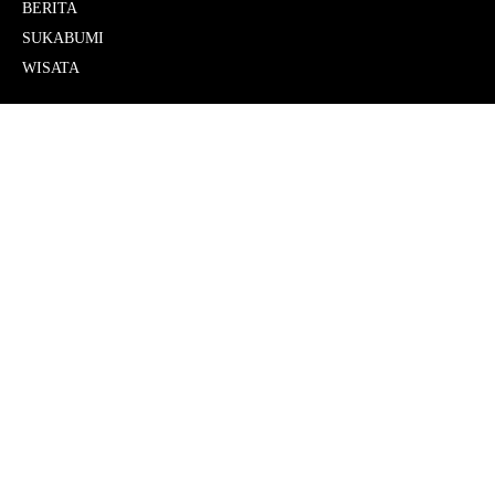
BERITA
SUKABUMI
WISATA
Behind The Press
Media Sosial
Pedoman Media Siber
Redaksi
Kang eSBe Maskot Sukabumi Berita