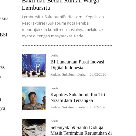
Bakti dan Bedah Rumah Warga
Lembursitu
Lembursitu, SukabumiBerita.com - Kepolisian
akna
Resor (Polres) Sukabumi Kota kembali
menunjukkan komitmen sosialnya melalui aksi
UBSI
nyata di tengah masyarakat. Pada...
Berita
BI Luncurkan Pusat Inovasi
tas
Digital Indonesia
Redaksi Sukabumi Berita
-
28/02/2026
,
Berita
Kapolres Sukabumi: Ibu Tiri
i
Nizam Jadi Tersangka
nya
Redaksi Sukabumi Berita
-
28/02/2026
Berita
Sebanyak 59 Santri Diduga
Masih Tertimbun Reruntuhan di