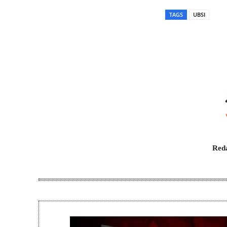
TAGS
UBSI
Bagikan
Reda