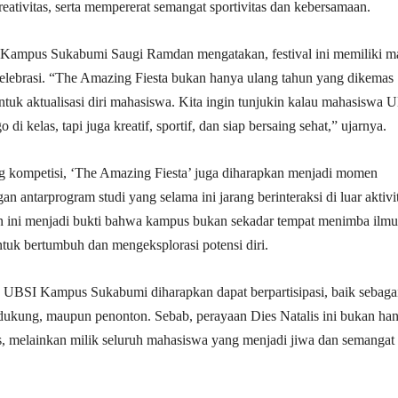
tivitas, serta mempererat semangat sportivitas dan kebersamaan.
ampus Sukabumi Saugi Ramdan mengatakan, festival ini memiliki m
 selebrasi. “The Amazing Fiesta bukan hanya ulang tahun yang dikemas
entuk aktualisasi diri mahasiswa. Kita ingin tunjukin kalau mahasiswa 
 di kelas, tapi juga kreatif, sportif, dan siap bersaing sehat,” ujarnya.
ng kompetisi, ‘The Amazing Fiesta’ juga diharapkan menjadi momen
 antarprogram studi yang selama ini jarang berinteraksi di luar aktivi
n ini menjadi bukti bahwa kampus bukan sekadar tempat menimba ilmu
untuk bertumbuh dan mengeksplorasi potensi diri.
 UBSI Kampus Sukabumi diharapkan dapat berpartisipasi, baik sebaga
dukung, maupun penonton. Sebab, perayaan Dies Natalis ini bukan ha
, melainkan milik seluruh mahasiswa yang menjadi jiwa dan semangat