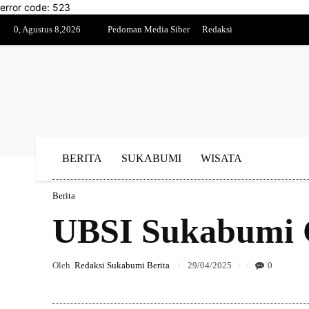
error code: 523
0, Agustus 8,2026
Pedoman Media Siber
Redaksi
BERITA
SUKABUMI
WISATA
Berita
UBSI Sukabumi G
Oleh
Redaksi Sukabumi Berita
29/04/2025
0