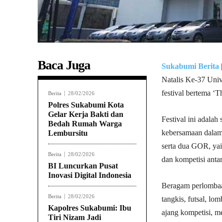
Baca Juga
Sukabumi Berita
Natalis Ke-37 Uni
festival bertema ‘
Berita
28/02/2026
Polres Sukabumi Kota
Gelar Kerja Bakti dan
Festival ini adala
Bedah Rumah Warga
kebersamaan dalam
Lembursitu
serta dua GOR, yai
Berita
28/02/2026
dan kompetisi anta
BI Luncurkan Pusat
Inovasi Digital Indonesia
Beragam perlombaan
Berita
28/02/2026
tangkis, futsal, lo
Kapolres Sukabumi: Ibu
ajang kompetisi, 
Tiri Nizam Jadi