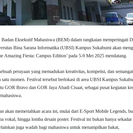
| Badan Eksekutif Mahasiswa (BEM) dalam rangkaian memperingati D
versitas Bina Sarana Informatika (UBSI) Kampus Sukabumi akan meng
The Amazing Fiesta: Campus Edition’ pada 5-9 Mei 2025 mendatang.
h sebuah perayaan yang memadukan kreativitas, kompetisi, dan semangat
 satu momen. Festival tersebut berlokasi di area UBSI Kampus Sukab
tu GOR Bravo dan GOR Jaya Abadi Cisaat, sebagai pusat kegiatan kre
rmahasiswa.
 akan memeriahkan acara ini, mulai dari E-Sport Mobile Legends, bu
mba vokal, hingga lomba desain poster. Festival ini bukan hanya sekadar
melainkan juga wadah bagi mahasiswa untuk menampilkan bakat,