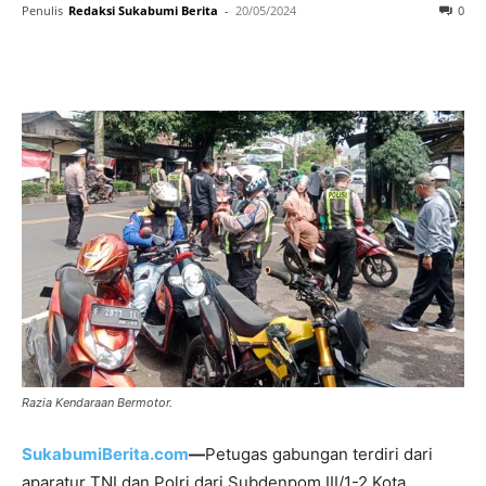
Penulis
Redaksi Sukabumi Berita
-
20/05/2024
0
Razia Kendaraan Bermotor.
SukabumiBerita.com
—
Petugas gabungan terdiri dari
aparatur TNI dan Polri dari Subdenpom III/1-2 Kota