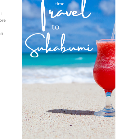
i
ore
a
an