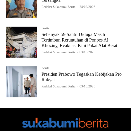
Tersangka
Redaksi Sukabumi Berita
-
28/02/2026
Berita
Sebanyak 59 Santri Diduga Masih
Tertimbun Reruntuhan di Ponpes Al
Khoziny, Evakuasi Kini Pakai Alat Berat
Redaksi Sukabumi Berita
-
03/10/2025
Berita
Presiden Prabowo Tegaskan Kebijakan Pro
Rakyat
Redaksi Sukabumi Berita
-
03/10/2025