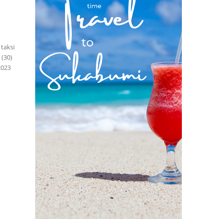
i
taksi
 (30)
2023