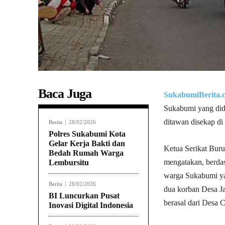
Baca Juga
SukabumiBerita.
Sukabumi yang did
ditawan disekap d
Berita
28/02/2026
Polres Sukabumi Kota
Gelar Kerja Bakti dan
Ketua Serikat Bur
Bedah Rumah Warga
mengatakan, berdas
Lembursitu
warga Sukabumi ya
Berita
28/02/2026
dua korban Desa J
BI Luncurkan Pusat
berasal dari Desa 
Inovasi Digital Indonesia