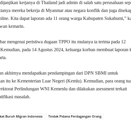
janjikan kerjanya di Thailand jadi admin di salah satu perusahaan sepe
tanya mereka bekerja di Myanmar atau negara konflik dan juga diseka
line. Kita dapat laporan ada 11 orang warga Kabupaten Sukabumi,” k
awan kemarin.
bar mengenai peristiwa dugaan TPPO itu mulanya ia terima pada 12
. Kemudian, pada 14 Agustus 2024, keluarga korban membuat laporan 
rta.
pun akhirnya mendapatkan pendampingan dari DPN SBMI untuk
an itu ke Kementerian Luar Negeri (Kemlu). Kemudian, para orang tu
rektorat Perlindungan WNI Kemenlu dan dilakukan asessment terkait
ntifikasi masalah.
ikat Buruh Migran Indonesia
Tindak Pidana Perdagangan Orang