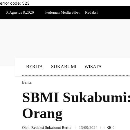
error code: 523
0, Agustus 8,2026
Pedoman Media Siber
Redaksi
BERITA
SUKABUMI
WISATA
Berita
SBMI Sukabumi:
Orang
Oleh
Redaksi Sukabumi Berita
13/09/2024
0