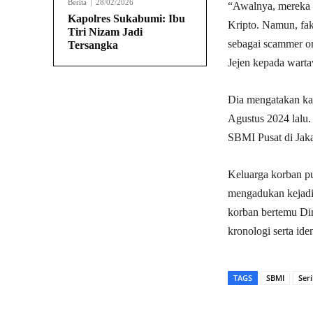
Berita
28/02/2026
“Awalnya, mereka di
Kapolres Sukabumi: Ibu
Kripto. Namun, fak
Tiri Nizam Jadi
sebagai scammer on
Tersangka
Jejen kepada wart
Dia mengatakan ka
Agustus 2024 lalu
SBMI Pusat di Jaka
Keluarga korban 
mengadukan kejadi
korban bertemu Di
kronologi serta ide
TAGS
SBMI
Ser