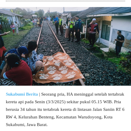
Sukabumi Berita
| Seorang pria, HA meninggal setelah tertabrak
kereta api pada Senin (3/3/2025) sekitar pukul 05.15 WIB. Pria
berusia 34 tahun itu tertabrak kereta di lintasan Jalan Saniin RT 6
RW 4, Kelurahan Benteng, Kecamatan Warudoyong, Kota
Sukabumi, Jawa Barat.