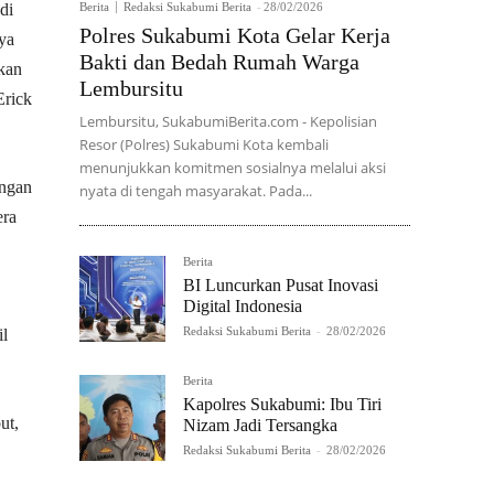
di
Berita
Redaksi Sukabumi Berita
-
28/02/2026
Polres Sukabumi Kota Gelar Kerja
ya
Bakti dan Bedah Rumah Warga
 kan
Lembursitu
Erick
Lembursitu, SukabumiBerita.com - Kepolisian
Resor (Polres) Sukabumi Kota kembali
menunjukkan komitmen sosialnya melalui aksi
engan
nyata di tengah masyarakat. Pada...
era
Berita
BI Luncurkan Pusat Inovasi
Digital Indonesia
Redaksi Sukabumi Berita
-
28/02/2026
il
Berita
Kapolres Sukabumi: Ibu Tiri
ut,
Nizam Jadi Tersangka
Redaksi Sukabumi Berita
-
28/02/2026