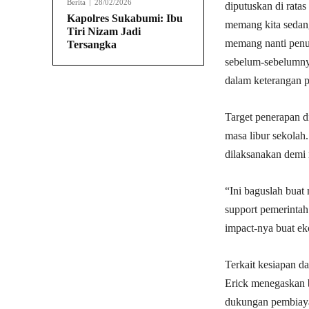
Berita
28/02/2026
diputuskan di ratas 
Kapolres Sukabumi: Ibu
memang kita sedan
Tiri Nizam Jadi
memang nanti penug
Tersangka
sebelum-sebelumnya
dalam keterangan 
Target penerapan d
masa libur sekolah
dilaksanakan demi
“Ini baguslah buat
support pemerintah 
impact-nya buat ek
Terkait kesiapan d
Erick menegaskan 
dukungan pembiayaa