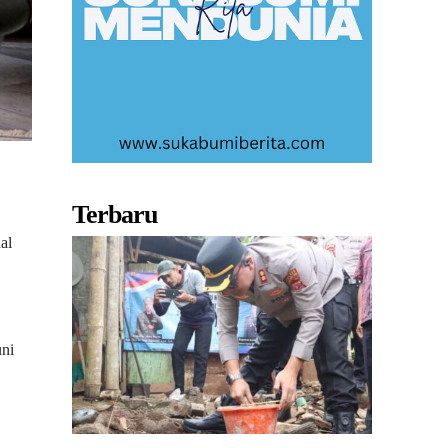
Terbaru
.
al
uni