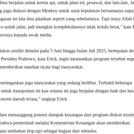
bisa berjalan untuk kereta api, untuk jalan tol, pesawat, dan lain-lain. Ja
g juga diskusi dengan Menkeu untuk surat keputusan bersamanya supa
asan ini kita bisa jalankan seperti yang sebelumnya. Tapi insya Allah
 sudah jalan, jadi mungkin kompleksitasnya tidak terlalu berat,” kata 
persnya kepada awak media.
iskon sendiri dimulai pada 5 Juni hingga bulan Juli 2025, bertepatan d
. Presiden Prabowo, kata Erick, ingin memastikan program tersebut seg
 memberikan manfaat nyata bagi masyarakat.
 meringankan juga masyarakat yang sedang berlibur. Terbukti beberapa
untuk transportasi ini kan selama ini juga berjalan dengan baik dan has
onomi daerah terasa,” ungkap Erick.
alam menanggung potensi dampak keuangan dari program diskon terseb
bahwa pemerintah melalui Kementerian Keuangan akan memberikan
n tambahan (top-up) sebagai bagian dari stimulus.