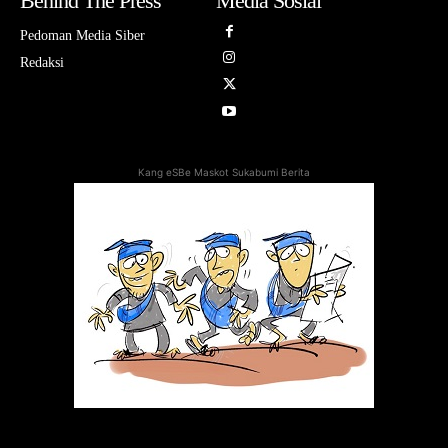
Behind The Press
Media Sosial
Pedoman Media Siber
Redaksi
Kang eSBe Maskot Sukabumi Berita