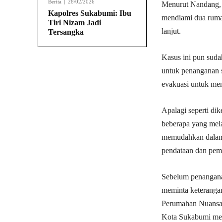
Berita
28/02/2026
Menurut Nandang, 
Kapolres Sukabumi: Ibu
mendiami dua ruma
Tiri Nizam Jadi
lanjut.
Tersangka
Kasus ini pun suda
untuk penanganan sa
evakuasi untuk men
Apalagi seperti dik
beberapa yang mela
memudahkan dalam 
pendataan dan pem
Sebelum penanganan
meminta keteranga
Perumahan Nuansa
Kota Sukabumi menu