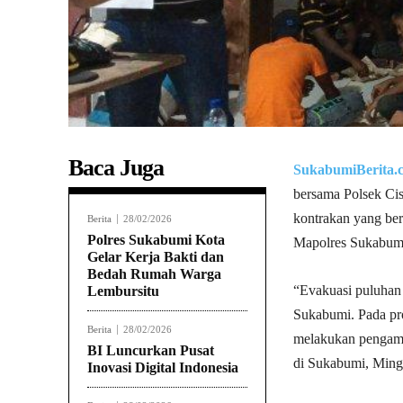
Baca Juga
SukabumiBerita.
bersama Polsek Ci
kontrakan yang be
Berita
28/02/2026
Polres Sukabumi Kota
Mapolres Sukabumi
Gelar Kerja Bakti dan
Bedah Rumah Warga
“Evakuasi puluhan 
Lembursitu
Sukabumi. Pada pro
Berita
28/02/2026
melakukan pengam
BI Luncurkan Pusat
di Sukabumi, Ming
Inovasi Digital Indonesia