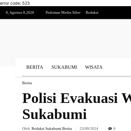
error code: 523
0, Agustus 8,2026
Pedoman Media Siber
Redaksi
BERITA
SUKABUMI
WISATA
Berita
Polisi Evakuasi
Sukabumi
Oleh
Redaksi Sukabumi Berita
23/09/2024
0