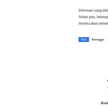
Informasi yang did
Selain pria, beber
mereka akan meneta
TAGS
Rohingya
Bagikan
Reda