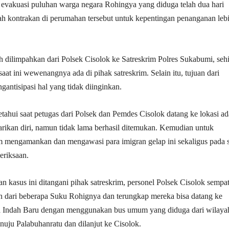
evakuasi puluhan warga negara Rohingya yang diduga telah dua hari
h kontrakan di perumahan tersebut untuk kepentingan penanganan leb
h dilimpahkan dari Polsek Cisolok ke Satreskrim Polres Sukabumi, seh
at ini wewenangnya ada di pihak satreskrim. Selain itu, tujuan dari
gantisipasi hal yang tidak diinginkan.
etahui saat petugas dari Polsek dan Pemdes Cisolok datang ke lokasi ad
rikan diri, namun tidak lama berhasil ditemukan. Kemudian untuk
mengamankan dan mengawasi para imigran gelap ini sekaligus pada s
eriksaan.
 kasus ini ditangani pihak satreskrim, personel Polsek Cisolok sempa
n dari beberapa Suku Rohignya dan terungkap mereka bisa datang ke
 Indah Baru dengan menggunakan bus umum yang diduga dari wilaya
ju Palabuhanratu dan dilanjut ke Cisolok.