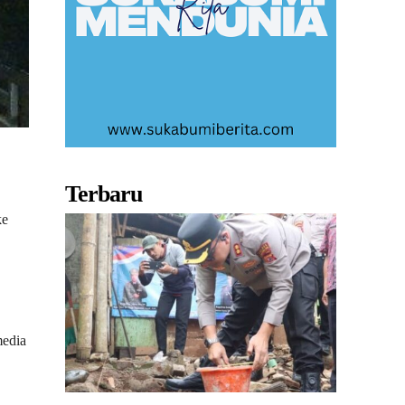
Terbaru
ke
edia