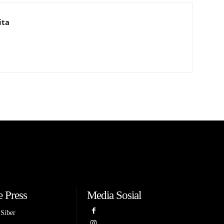
ita
 Press
Media Sosial
Siber