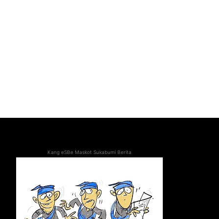
Kang eSBe Maskot Sukabumi Berita