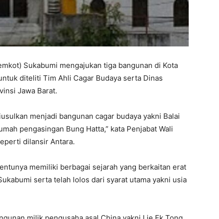
emkot) Sukabumi mengajukan tiga bangunan di Kota
tuk diteliti Tim Ahli Cagar Budaya serta Dinas
insi Jawa Barat.
iusulkan menjadi bangunan cagar budaya yakni Balai
umah pengasingan Bung Hatta,” kata Penjabat Wali
perti dilansir Antara.
ntunya memiliki berbagai sejarah yang berkaitan erat
kabumi serta telah lolos dari syarat utama yakni usia
gunan milik pengusaha asal China yakni Lie Ek Tong.