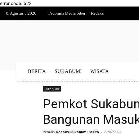
error code: 523
0, Agustus 8,2026
Pedoman Media Siber
Redaksi
BERITA
SUKABUMI
WISATA
Beranda
Sukabumi
Pemkot Sukabumi Ajukan Tig
Sukabumi
Pemkot Sukabum
Bangunan Masuk
Penulis
Redaksi Sukabumi Berita
-
22/07/2024