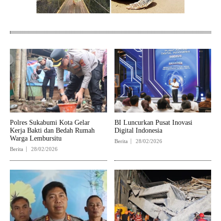
Polres Sukabumi Kota Gelar
BI Luncurkan Pusat Inovasi
Kerja Bakti dan Bedah Rumah
Digital Indonesia
Warga Lembursitu
Berita
28/02/2026
Berita
28/02/2026