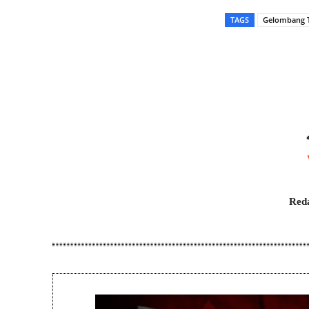
TAGS
Gelombang T
Bagikan
Reda