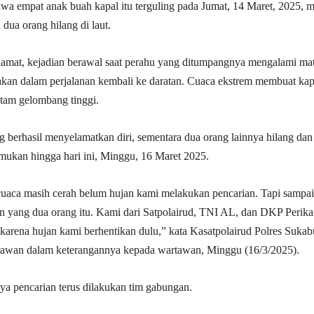
a empat anak buah kapal itu terguling pada Jumat, 14 Maret, 2025, 
ua orang hilang di laut.
amat, kejadian berawal saat perahu yang ditumpangnya mengalami mat
akan dalam perjalanan kembali ke daratan. Cuaca ekstrem membuat kap
ntam gelombang tinggi.
 berhasil menyelamatkan diri, sementara dua orang lainnya hilang dan
emukan hingga hari ini, Minggu, 16 Maret 2025.
cuaca masih cerah belum hujan kami melakukan pencarian. Tapi sampai
n yang dua orang itu. Kami dari Satpolairud, TNI AL, dan DKP Perik
 karena hujan kami berhentikan dulu,” kata Kasatpolairud Polres Suka
wan dalam keterangannya kepada wartawan, Minggu (16/3/2025).
aya pencarian terus dilakukan tim gabungan.