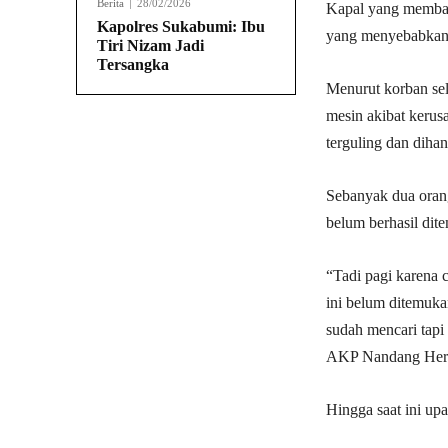
Berita
28/02/2026
Kapal yang membaw
Kapolres Sukabumi: Ibu
yang menyebabkan d
Tiri Nizam Jadi
Tersangka
Menurut korban sel
mesin akibat kerus
terguling dan diha
Sebanyak dua orang
belum berhasil dit
“Tadi pagi karena 
ini belum ditemuka
sudah mencari tapi
AKP Nandang Hera
Hingga saat ini up