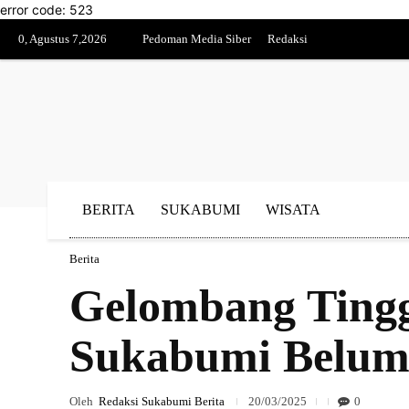
error code: 523
0, Agustus 7,2026
Pedoman Media Siber
Redaksi
BERITA
SUKABUMI
WISATA
Berita
Gelombang Tinggi
Sukabumi Belum
Oleh
Redaksi Sukabumi Berita
20/03/2025
0