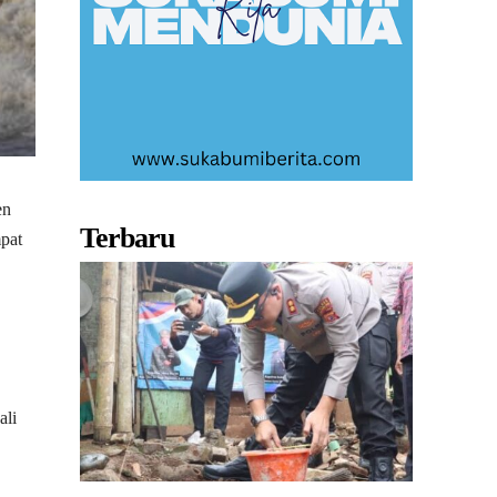
en
Terbaru
pat
ali