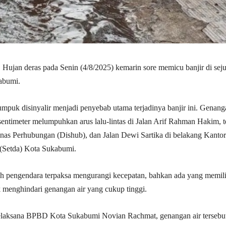
| Hujan deras pada Senin (4/8/2025) kemarin sore memicu banjir di sej
abumi.
puk disinyalir menjadi penyebab utama terjadinya banjir ini. Genang
 sentimeter melumpuhkan arus lalu-lintas di Jalan Arif Rahman Hakim, t
nas Perhubungan (Dishub), dan Jalan Dewi Sartika di belakang Kantor
 (Setda) Kota Sukabumi.
ah pengendara terpaksa mengurangi kecepatan, bahkan ada yang memil
k menghindari genangan air yang cukup tinggi.
laksana BPBD Kota Sukabumi Novian Rachmat, genangan air tersebu