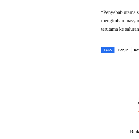
“Penyebab utama s
mengimbau masyara
terutama ke saluran
TAGS
Banjir
Ko
Bagikan
Reda