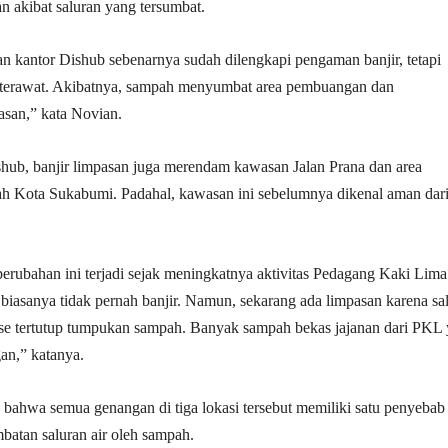
an akibat saluran yang tersumbat.
pan kantor Dishub sebenarnya sudah dilengkapi pengaman banjir, tetapi
 terawat. Akibatnya, sampah menyumbat area pembuangan dan
san,” kata Novian.
shub, banjir limpasan juga merendam kawasan Jalan Prana dan area
ah Kota Sukabumi. Padahal, kawasan ini sebelumnya dikenal aman dar
rubahan ini terjadi sejak meningkatnya aktivitas Pedagang Kaki Lima
 biasanya tidak pernah banjir. Namun, sekarang ada limpasan karena sa
nase tertutup tumpukan sampah. Banyak sampah bekas jajanan dari PKL
an,” katanya.
ahwa semua genangan di tiga lokasi tersebut memiliki satu penyebab
batan saluran air oleh sampah.