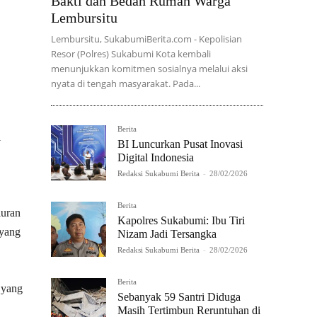
Bakti dan Bedah Rumah Warga
Lembursitu
Lembursitu, SukabumiBerita.com - Kepolisian
Resor (Polres) Sukabumi Kota kembali
menunjukkan komitmen sosialnya melalui aksi
nyata di tengah masyarakat. Pada...
Berita
i
BI Luncurkan Pusat Inovasi
Digital Indonesia
Redaksi Sukabumi Berita
-
28/02/2026
Berita
luran
Kapolres Sukabumi: Ibu Tiri
 yang
Nizam Jadi Tersangka
Redaksi Sukabumi Berita
-
28/02/2026
Berita
 yang
Sebanyak 59 Santri Diduga
Masih Tertimbun Reruntuhan di