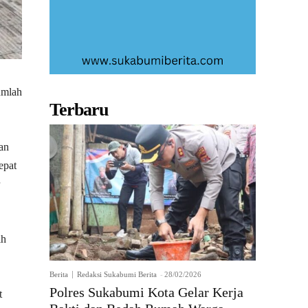
umlah
Terbaru
an
epat
ih
Berita
Redaksi Sukabumi Berita
-
28/02/2026
Polres Sukabumi Kota Gelar Kerja
t