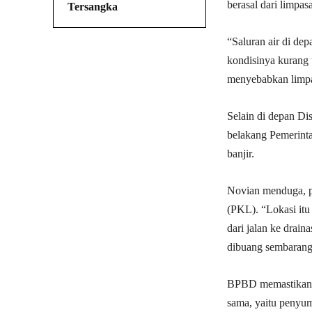
berasal dari limpas
Tersangka
“Saluran air di de
kondisinya kurang
menyebabkan limpa
Selain di depan Di
belakang Pemerint
banjir.
Novian menduga, pe
(PKL). “Lokasi itu
dari jalan ke drai
dibuang sembarang
BPBD memastikan b
sama, yaitu penyum