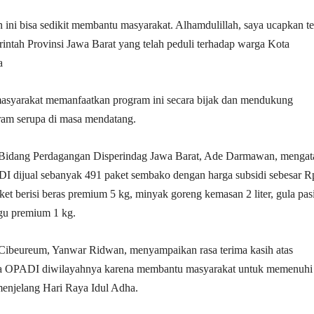
ni bisa sedikit membantu masyarakat. Alhamdulillah, saya ucapkan t
intah Provinsi Jawa Barat yang telah peduli terhadap warga Kota
a
masyarakat memanfaatkan program ini secara bijak dan mendukung
ram serupa di masa mendatang.
Bidang Perdagangan Disperindag Jawa Barat, Ade Darmawan, mengat
 dijual sebanyak 491 paket sembako dengan harga subsidi sebesar R
et berisi beras premium 5 kg, minyak goreng kemasan 2 liter, gula pasi
igu premium 1 kg.
ibeureum, Yanwar Ridwan, menyampaikan rasa terima kasih atas
ya OPADI diwilayahnya karena membantu masyarakat untuk memenuhi
enjelang Hari Raya Idul Adha.