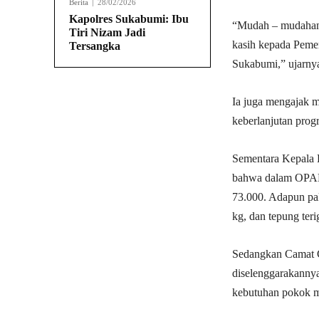
Berita
28/02/2026
Kapolres Sukabumi: Ibu
“Mudah – mudahan i
Tiri Nizam Jadi
kasih kepada Pemer
Tersangka
Sukabumi,” ujarny
Ia juga mengajak 
keberlanjutan prog
Sementara Kepala 
bahwa dalam OPADI
73.000. Adapun pak
kg, dan tepung ter
Sedangkan Camat C
diselenggarakann
kebutuhan pokok m