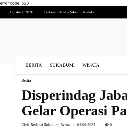
error code: 523
0, Agustus 8,2026
Pedoman Media Siber
Redaksi
BERITA
SUKABUMI
WISATA
Berita
Disperindag Jab
Gelar Operasi Pa
Oleh
Redaksi Sukabumi Berita
04/06/2025
0