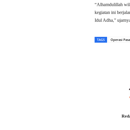
“Alhamdulillah wil
kegiatan ini berja
Idul Adha,” ujarny
TAGS
Operasi Pas
Bagikan
Reda