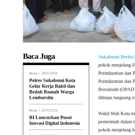
Baca Juga
Sukabumi Berita
pokok menjelang H
Perindustrian dan
Berita
28/02/2026
Polres Sukabumi Kota
Perindustrian dan 
Gelar Kerja Bakti dan
Bersubsidi (OPADI
Bedah Rumah Warga
Lembursitu
ditinjau langsung 
Berita
28/02/2026
Wakil Wali Kota m
BI Luncurkan Pusat
pemerintah dalam m
Inovasi Digital Indonesia
pokok menjelang h