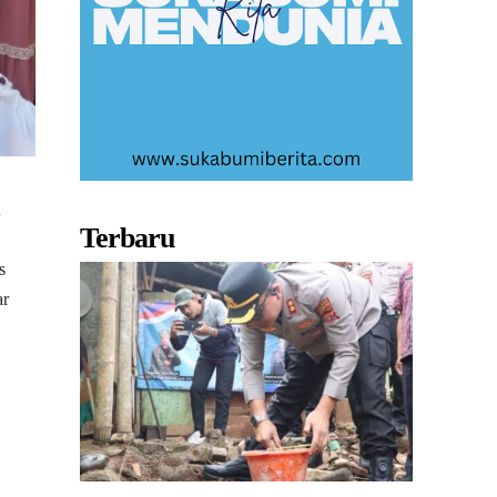
n
Terbaru
s
ar