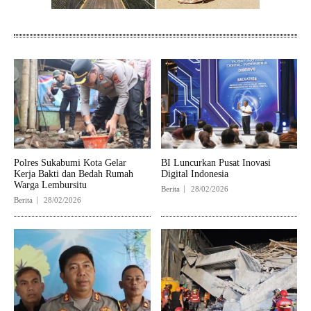
Polres Sukabumi Kota Gelar
BI Luncurkan Pusat Inovasi
Kerja Bakti dan Bedah Rumah
Digital Indonesia
Warga Lembursitu
Berita
28/02/2026
Berita
28/02/2026