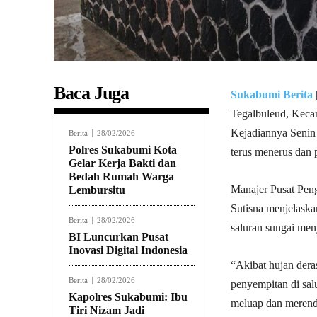
Baca Juga
Sukabumi Berita
Tegalbuleud, Keca
Kejadiannya Senin 
Berita
28/02/2026
Polres Sukabumi Kota
terus menerus dan 
Gelar Kerja Bakti dan
Bedah Rumah Warga
Manajer Pusat Pen
Lembursitu
Sutisna menjelask
Berita
28/02/2026
saluran sungai men
BI Luncurkan Pusat
Inovasi Digital Indonesia
“Akibat hujan dera
Berita
28/02/2026
penyempitan di sal
Kapolres Sukabumi: Ibu
meluap dan merend
Tiri Nizam Jadi