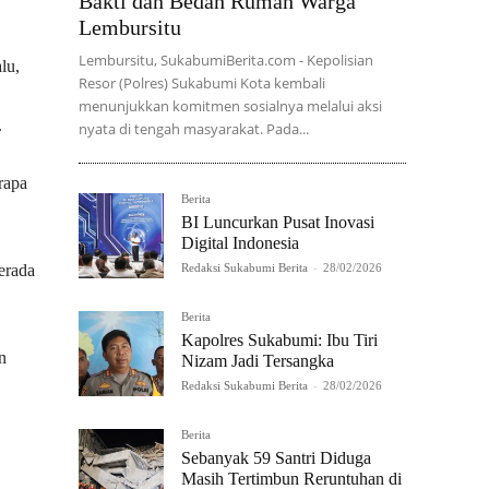
Bakti dan Bedah Rumah Warga
Lembursitu
Lembursitu, SukabumiBerita.com - Kepolisian
lu,
Resor (Polres) Sukabumi Kota kembali
menunjukkan komitmen sosialnya melalui aksi
.
nyata di tengah masyarakat. Pada...
rapa
Berita
BI Luncurkan Pusat Inovasi
Digital Indonesia
erada
Redaksi Sukabumi Berita
-
28/02/2026
Berita
Kapolres Sukabumi: Ibu Tiri
n
Nizam Jadi Tersangka
Redaksi Sukabumi Berita
-
28/02/2026
Berita
Sebanyak 59 Santri Diduga
Masih Tertimbun Reruntuhan di