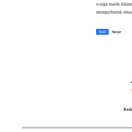
warga masih dalam
memperburuk situas
TAGS
Banjir
Bagikan
Reda