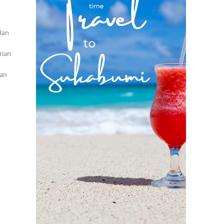
dan
rian