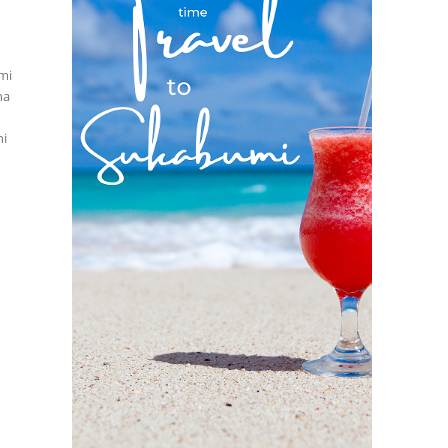
mi
na