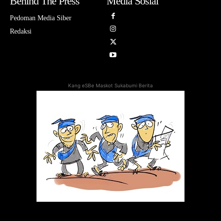
Behind The Press
Media Sosial
Pedoman Media Siber
Redaksi
Kang eSBe Maskot Sukabumi Berita