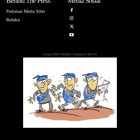
Behind The Press
Media Sosial
Pedoman Media Siber
Redaksi
Kang eSBe Maskot Sukabumi Berita