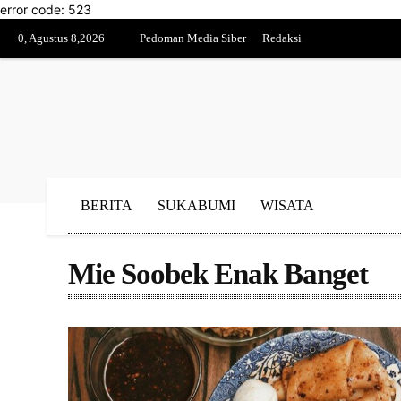
error code: 523
0, Agustus 8,2026
Pedoman Media Siber
Redaksi
BERITA
SUKABUMI
WISATA
Mie Soobek Enak Banget