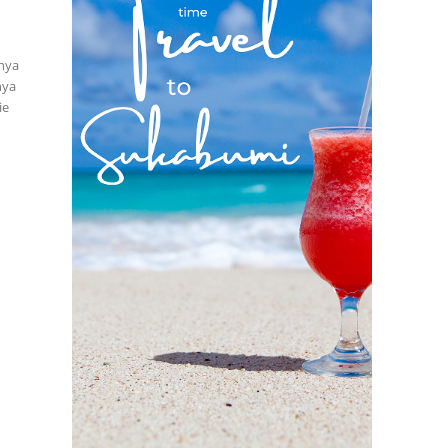
anya
nya