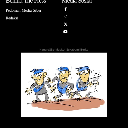
Behind The Press
Media Sosial
Pedoman Media Siber
Redaksi
Kang eSBe Maskot Sukabumi Berita