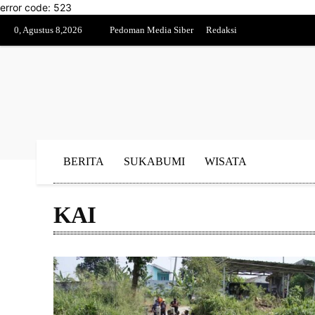
error code: 523
0, Agustus 8,2026
Pedoman Media Siber
Redaksi
BERITA
SUKABUMI
WISATA
KAI