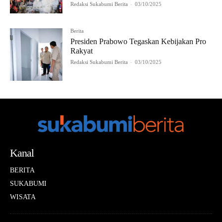
Redaksi Sukabumi Berita
-
03/10/2025
Berita
Presiden Prabowo Tegaskan Kebijakan Pro
Rakyat
Redaksi Sukabumi Berita
-
03/10/2025
Kanal
BERITA
SUKABUMI
WISATA