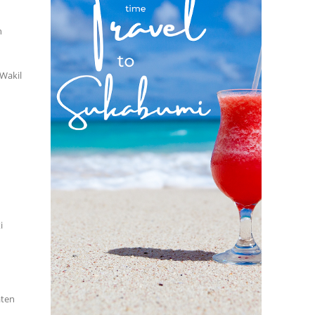
n
 Wakil
i
aten