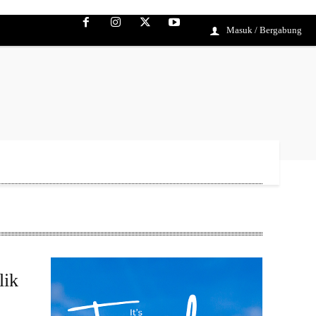
Masuk / Bergabung
lik