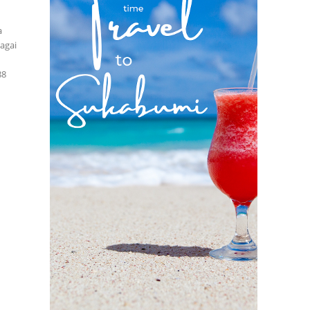
a
bagai
88